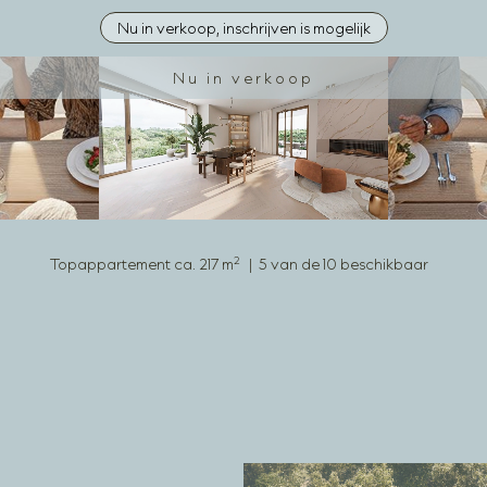
Wh
Nu in verkoop, inschrijven is mogelijk
me
Nu in verkoop
Locatie
Architectuur
Duurzaamheid
2
Topappartement ca. 217 m
| 5 van de 10 beschikbaar
Woningzoeker
Aanbod
Downloads
Interieur
Private banking