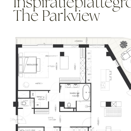
Inspiratieplattegr
The Parkview