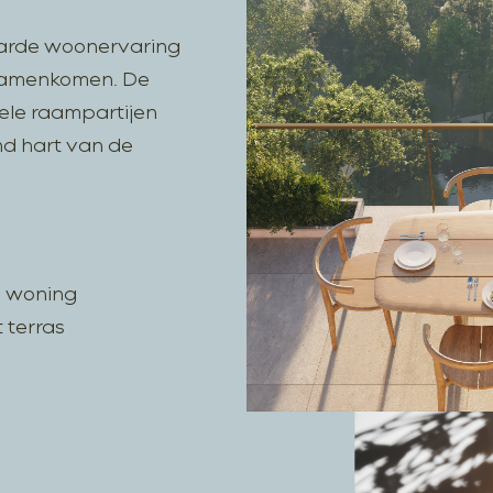
Veelgestelde vragen
aarde woonervaring
Actueel
 samenkomen. De
ele raampartijen
Contact
nd hart van de
e woning
 terras