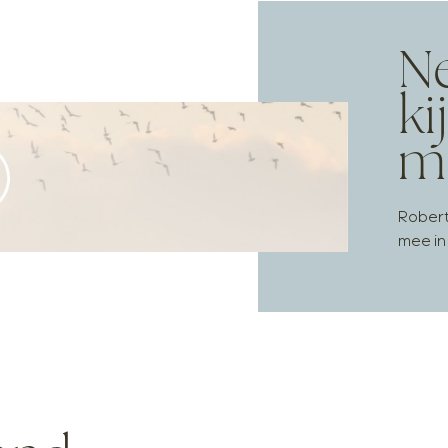
N
ki
m
Robert
mee in