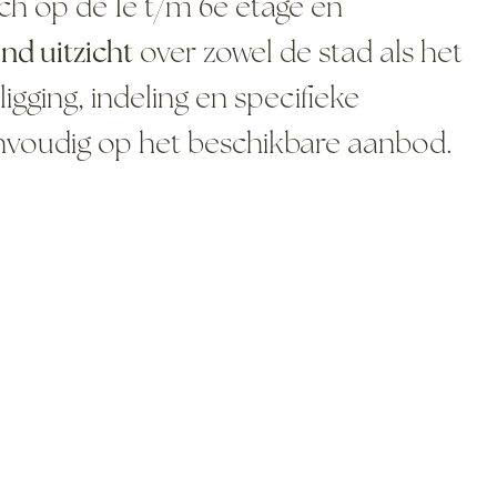
ch op de 1e t/m 6e etage en
 uitzicht
over zowel de stad als het
gging, indeling en specifieke
nvoudig op het beschikbare aanbod.