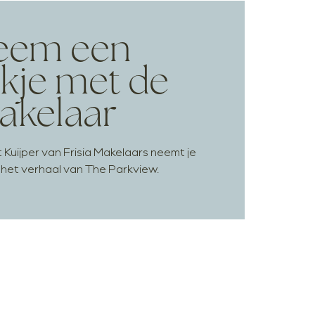
eem een
jkje met de
akelaar
 Kuijper van Frisia Makelaars neemt je
 het verhaal van The Parkview.