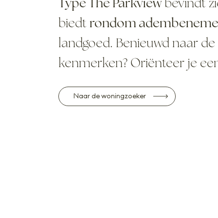
Type The Parkview
bevindt zi
biedt
rondom adembenemend
landgoed. Benieuwd naar de li
kenmerken? Oriënteer je ee
Naar de woningzoeker