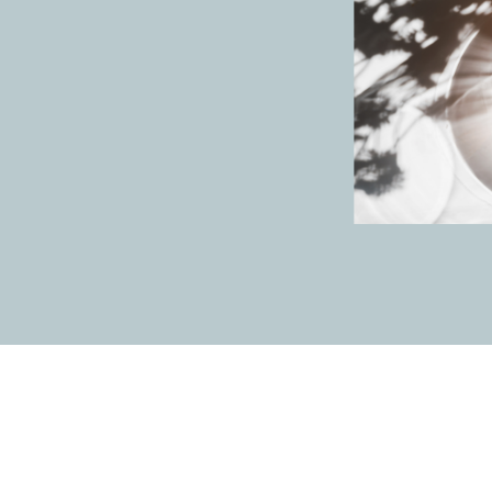
. 100 m². Alle
rgt voor een unieke
 woning geniet u
enzende park, een
.
hikt voor
 drie royale kamers
t zich moeiteloos
ie op zoek is naar
zonderlijk