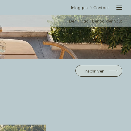
ere inside
Inloggen
Contact
MEN
ets outside
Den Haag - Benoordenhout
Inschrijven