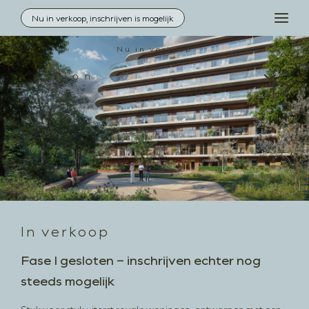
Nu in verkoop, inschrijven is mogelijk
MEN
Nu in verkoop
Inloggen
Contact
Locatie
Architectuur
In verkoop
Duurzaamheid
Woningzoeker
Fase I gesloten – inschrijven echter nog
Aanbod
steeds mogelijk
Downloads