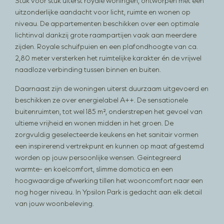
Stuk voor stuk uiterst royale woningen, ontworpen met een
Interieur
uitzonderlijke aandacht voor licht, ruimte en wonen op
Private banking
niveau. De appartementen beschikken over een optimale
Veelgestelde vragen
lichtinval dankzij grote raampartijen vaak aan meerdere
Actueel
zijden. Royale schuifpuien en een plafondhoogte van ca.
2,80 meter versterken het ruimtelijke karakter én de vrijwel
Contact
naadloze verbinding tussen binnen en buiten.
Volg ons
Daarnaast zijn de woningen uiterst duurzaam uitgevoerd en
beschikken ze over energielabel A++. De sensationele
buitenruimten, tot wel 185 m², onderstrepen het gevoel van
ultieme vrijheid en wonen midden in het groen. De
zorgvuldig geselecteerde keukens en het sanitair vormen
een inspirerend vertrekpunt en kunnen op maat afgestemd
worden op jouw persoonlijke wensen. Geïntegreerd
warmte- en koelcomfort, slimme domotica en een
hoogwaardige afwerking tillen het wooncomfort naar een
nog hoger niveau. In Ypsilon Park is gedacht aan elk detail
van jouw woonbeleving.