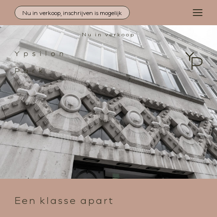
Nu in verkoop, inschrijven is mogelijk
MEN
Nu in verkoop
Inloggen
Contact
Locatie
Architectuur
Duurzaamheid
Woningzoeker
Aanbod
Een klasse apart
Downloads