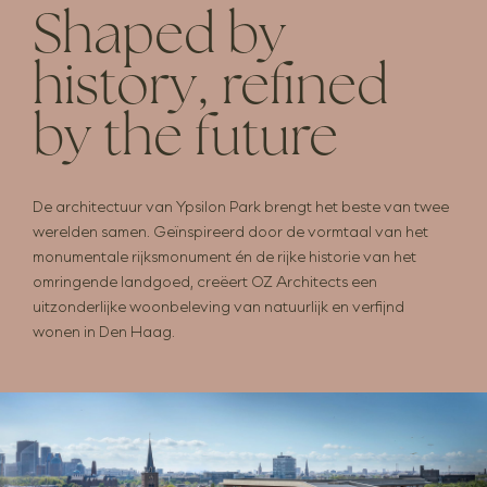
Interieur
Shaped by
Private banking
history, refined
Veelgestelde vragen
Actueel
by the future
Contact
Volg ons
De architectuur van Ypsilon Park brengt het beste van twee
werelden samen. Geïnspireerd door de vormtaal van het
monumentale rijksmonument én de rijke historie van het
omringende landgoed, creëert OZ Architects een
uitzonderlijke woonbeleving van natuurlijk en verfijnd
wonen in Den Haag.