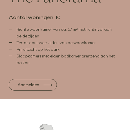
Aantal woningen: 10
Riante woonkamer van ca. 67 m² met lichtinval aan
beide zijden
Terras aan twee zijden van de woonkamer
Vrij uitzicht op het park
Slaapkamers met eigen badkamer grenzend aan het
balkon
Aanmelden