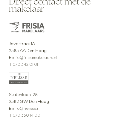
Direct contact met de
makelaar
Javastraat 1A
2585 AA Den Haag
E
info@frisiamakelaars.nl
T
070 342 01 01
Statenlaan 128
2582 GW Den Haag
E
info@nelisse.nl
T
070 350 14 00