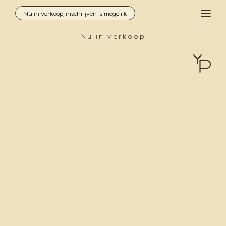
Nu in verkoop, inschrijven is mogelijk
MEN
Nu in verkoop
Inloggen
Contact
Locatie
Architectuur
Duurzaamheid
Woningzoeker
Aanbod
Downloads