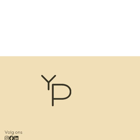
Nu in verkoop,
inschrijven is
mogelijk
Meld je aan!
Volg ons