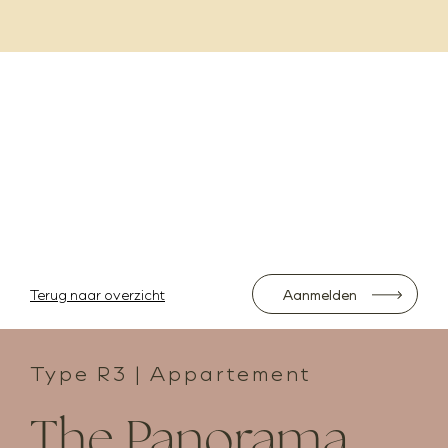
Interieur
Private banking
Veelgestelde vragen
Actueel
Contact
Volg ons
1/5
Terug naar overzicht
Aanmelden
Type R3 | Appartement
The Panorama