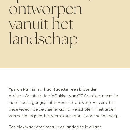
Interieur
ontworpen
Private banking
vanuit het
Veelgestelde vragen
Actueel
landschap
Contact
Volg ons
Ypsilon Park is in al haar facetten een bijzonder
project. Architect Jamie Bakkes van OZ Architect neemt je
mee in de uitgangspunten voor het ontwerp. Hij vertelt in
deze video hoe de unieke ligging, verscholen in het groen
van het landgoed, het vertrekpunt vormt voor het ontwerp.
Een plek waar architectuur en landgoed in elkaar