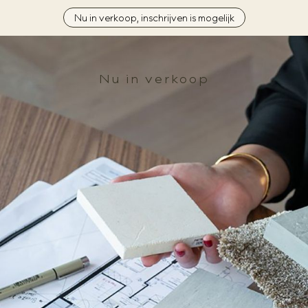
Nu in verkoop, inschrijven is mogelijk
Nu in verkoop
Locatie
Architectuur
Duurzaamheid
Woningzoeker
Aanbod
Downloads
Interieur
Private banking