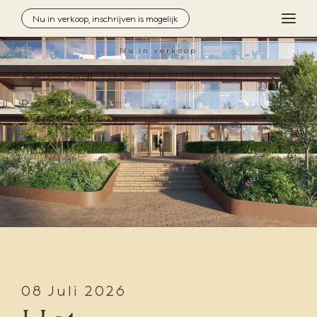
Nu in verkoop, inschrijven is mogelijk
MEN
Nu in verkoop
Inloggen
Contact
Locatie
Architectuur
Duurzaamheid
Woningzoeker
Aanbod
08 Juli 2026
Downloads