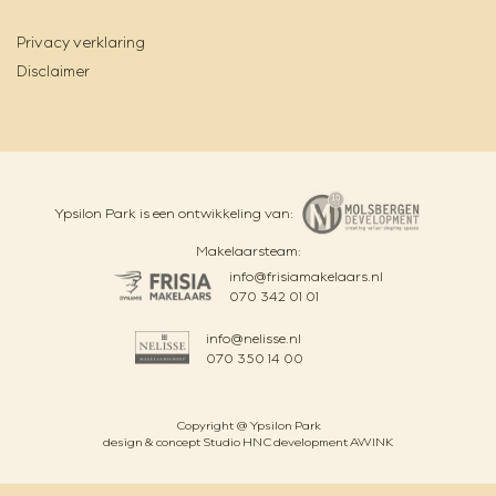
Privacy verklaring
Disclaimer
Ypsilon Park is een ontwikkeling van:
Makelaarsteam:
info@frisiamakelaars.nl
Nu in verkoop,
070 342 01 01
inschrijven is
mogelijk
info@nelisse.nl
070 350 14 00
Meld je aan!
Copyright @ Ypsilon Park
design & concept
Studio HNC
development
AWINK